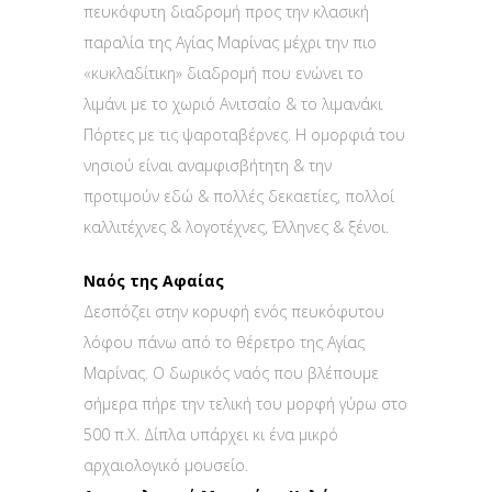
πευκόφυτη διαδρομή προς την κλασική
παραλία της Αγίας Μαρίνας μέχρι την πιο
«κυκλαδίτικη» διαδρομή που ενώνει το
λιμάνι με το χωριό Ανιτσαίο & το λιμανάκι
Πόρτες με τις ψαροταβέρνες. Η ομορφιά του
νησιού είναι αναμφισβήτητη & την
προτιμούν εδώ & πολλές δεκαετίες, πολλοί
καλλιτέχνες & λογοτέχνες, Έλληνες & ξένοι.
Ναός της Αφαίας
Δεσπόζει στην κορυφή ενός πευκόφυτου
λόφου πάνω από το θέρετρο της Αγίας
Μαρίνας. Ο δωρικός ναός που βλέπουμε
σήμερα πήρε την τελική του μορφή γύρω στο
500 π.Χ. Δίπλα υπάρχει κι ένα μικρό
αρχαιολογικό μουσείο.