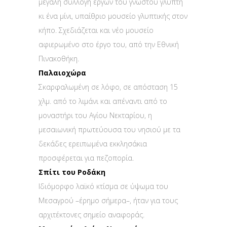
μεγάλη συλλογή έργων του γνωστού γλύπτη
κι ένα μίνι, υπαίθριο μουσείο γλυπτικής στον
κήπο. Σχεδιάζεται και νέο μουσείο
αφιερωμένο στο έργο του, από την Εθνική
Πινακοθήκη.
Παλαιοχώρα
Σκαρφαλωμένη σε λόφο, σε απόσταση 15
χλμ. από το λιμάνι και απέναντι από το
μοναστήρι του Αγίου Νεκταρίου, η
μεσαιωνική πρωτεύουσα του νησιού με τα
δεκάδες ερειπωμένα εκκλησάκια
προσφέρεται για πεζοπορία.
Σπίτι του Ροδάκη
Ιδιόμορφο λαϊκό κτίσμα σε ύψωμα του
Μεσαγρού –έρημο σήμερα–, ήταν για τους
αρχιτέκτονες σημείο αναφοράς.