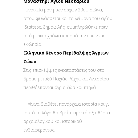
Μοναστήρι Αγίου Νεκταρίου
Γυναικεία μονή των αρχών 20ού αιώνα,
όπου φυλάσσεται και το λείψανο του αγίου.
Ιδιαίτερα δημοφιλής, συμπληρώθηκε πριν
από μερικά χρόνια και από την ομώνυμη
εκκλησία.
Ελληνικό Κέντρο Περίθαλψης Άγριων
Ζώων
Στις επισκέψιμες εγκαταστάσεις του στο
δρόμο μεταξύ Παχιάς Ράχης και Ανιτσαίου
περιθάλπονται άγρια ζώα και πτηνά.
Η Αίγινα διαθέτει πανάρχαια ιστορία και γι’
αυτό το λόγο θα βρείτε αρκετά αξιοθέατα
αρχαιολογικού και ιστορικού
ενδιαφέροντος.