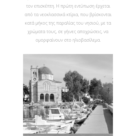
τον επισκέπτη. Η πρώτη εντύπωση έρχεται
από τα νεοκλασσικά κτίρια, που βρίσκονται
κατά μήκος της παραλίας του νησιού, με τα
χρώματα τους, σε γήινες αποχρώσεις, να
ομορφαίνουν στο ηλιοβασίλεμα.