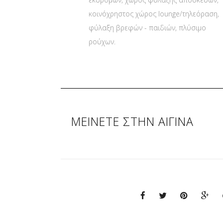
κοινόχρηστος χώρος lounge/τηλεόραση,
φύλαξη βρεφών - παιδιών, πλύσιμο
ρούχων.
ΜΕΙΝΕΤΕ ΣΤΗΝ ΑΙΓΙΝΑ