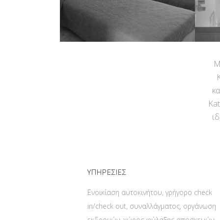
Μ
κα
Kat
ιδ
ΥΠΗΡΕΣΙΕΣ
Ενοικίαση αυτοκινήτου, γρήγορο check
in/check out, συναλλάγματος, οργάνωση
εκδρομών, χώρος φύλαξης αποσκευών,