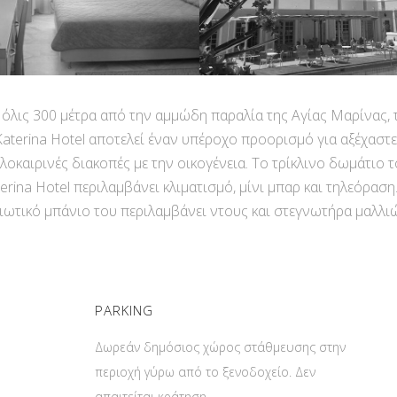
όλις 300 μέτρα από την αμμώδη παραλία της Αγίας Μαρίνας, 
Katerina Hotel αποτελεί έναν υπέροχο προορισμό για αξέχαστε
λοκαιρινές διακοπές με την οικογένεια. Το τρίκλινο δωμάτιο 
erina Hotel περιλαμβάνει κλιματισμό, μίνι μπαρ και τηλεόραση
ιωτικό μπάνιο του περιλαμβάνει ντους και στεγνωτήρα μαλλι
PARKING
Δωρεάν δημόσιος χώρος στάθμευσης στην
περιοχή γύρω από το ξενοδοχείο. Δεν
απαιτείται κράτηση.