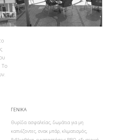
το
ς
του
. Το
ών.
ΓΕΝΙΚΑ
Θυρίδα ασφαλείας, δωμάτια για μη
καπνίζοντες, σνακ μπάρ, κλιματισμός,
βιβλιοθήκη, εγκαταστάσεις BBQ, εξωτερική